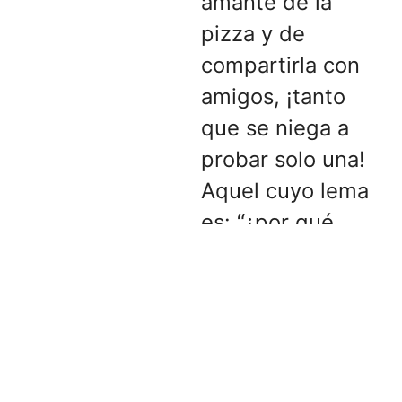
amante de la
pizza y de
compartirla con
amigos, ¡tanto
que se niega a
probar solo una!
Aquel cuyo lema
es: “¿por qué
elegir si puedes
tenerlo todo?”
Nuestras